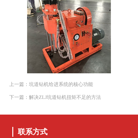
上一篇：
坑道钻机给进系统的核心功能
下一篇：
解决ZLJ坑道钻机扭矩不足的方法
联系方式