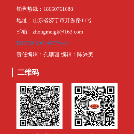
销售热线：18660761688
地址：山东省济宁市开源路11号
邮箱：zhongmeigk@163.com
鲁ICP备09014637号-14
责任编辑：孔珊珊 编辑：陈兴美
二维码