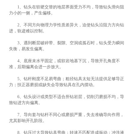
1、钻头在软硬交替的地层界面受力不均，导致钻头滑向阻
力小的一侧，产生偏移。
2、不同方向物理力学性质差异大，迫使钻头沿阻力方向钻
进，轨迹难以控制。
3、遇到断层破碎带、裂隙、空洞或孤石时，钻头受力瞬间
失衡，易发生偏离。
4、底座未水平固定，或软岩地基下沉，导致开孔角度不
准，后期偏离会进一步放大。
5、钻杆刚度不足易弯曲；粗径钻具太短无法提供足够导正
力；扶正器磨损或缺失会导致钻具在孔内摆动。
6、钻头设计或类型不适合所钻岩层，切削刃磨损不均，导
致钻进方向偏离。
7、导向套与钻杆不同心或磨损严重，失去准确导向作用，
尤其影响开孔阶段。
8、钻压过大导致钻具弯曲；转速不匹配造成振动；冲洗液