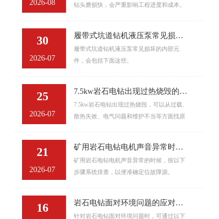
2026-08
钻头磨损快，会严重影响工程进度和成本。
履带式坑道钻机液压泵常见损坏
30
履带式坑道钻机液压泵常见损坏的内部元
的内部元件
2026-07
件，会包括下面这些。
7.5kw岩石电钻出现过热烧毁的原
25
7.5kw岩石电钻出现过热烧毁，可以从过载、
因
2026-07
散热失效、电气问题和维护不当等方面找原
因。
矿用岩石电钻电机声音异常时的
21
矿用岩石电钻电机声音异常的时候，按以下
排查步骤
2026-07
步骤系统排查，以便准确定位故障源。
岩石电钻面对环境问题的应对措
16
针对岩石电钻面对环境问题时，可通过以下
施