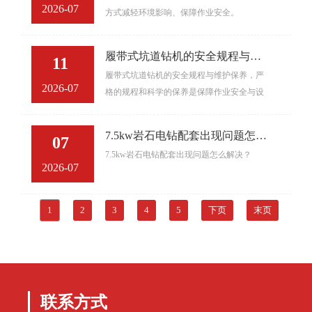
2026-07
方式减轻环境影响、保障作业安全。
履带式坑道钻机的安全规程与维
11
履带式坑道钻机的安全规程与维护保养，严
护保养
2026-07
格的规程和科学的保养是保障作业安全与设
备寿命的关键。
7.5kw岩石电钻配套出现问题怎么
07
7.5kw岩石电钻配套出现问题怎么解决？
解决？
2026-07
1
2
3
4
5
下页
末页
联系方式